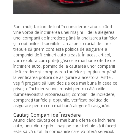
Sunt mulți factori de luat în considerare atunci când
vine vorba de închirierea unei mașini – de la alegerea
unei companii de încredere până la analizarea tarifelor
și a opțiunilor disponibile. Un aspect crucial de care
trebuie să ținem cont este politica de asigurare a
companiei de închirieri auto aleasă. În acest articol,
vom explora cum puteți găsi cele mai bune oferte de
închiriere auto, pornind de la căutarea unor companii
de încredere și compararea tarifelor și opțiunilor până
la verificarea politicii de asigurare a acestora. Astfel,
veți fi pregătiți să luați decizia cea mai bună în ceea ce
privește închirierea unei mașini pentru călătoriile
dumneavoastră viitoare.Găsiți companii de încredere,
comparați tarifele și opțiunile, verificați politica de
asigurare pentru cea mai bună alegere în asigurări.
Cautați Companii de Încredere
Atunci când căutați cele mai bune oferte de închiriere
auto, unul dintre primii pași pe care trebuie să îi faceți
este să vă uitați la companiile care vă oferă serviciul.