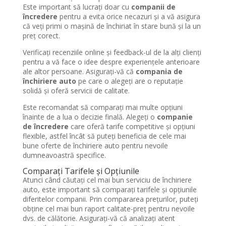
Este important să lucrați doar cu
companii de
încredere
pentru a evita orice necazuri și a vă asigura
că veți primi o mașină de închiriat în stare bună și la un
preț corect.
Verificați recenziile online și feedback-ul de la alți clienți
pentru a vă face o idee despre experiențele anterioare
ale altor persoane. Asigurați-vă că
compania de
închiriere auto
pe care o alegeți are o reputație
solidă și oferă servicii de calitate.
Este recomandat să comparați mai multe opțiuni
înainte de a lua o decizie finală. Alegeți o
companie
de încredere
care oferă tarife competitive și opțiuni
flexible, astfel încât să puteți beneficia de cele mai
bune oferte de închiriere auto pentru nevoile
dumneavoastră specifice.
Comparați Tarifele și Opțiunile
Atunci când căutați cel mai bun serviciu de închiriere
auto, este important să comparați tarifele și opțiunile
diferitelor companii. Prin compararea prețurilor, puteți
obține cel mai bun raport calitate-preț pentru nevoile
dvs. de călătorie. Asigurați-vă că analizați atent