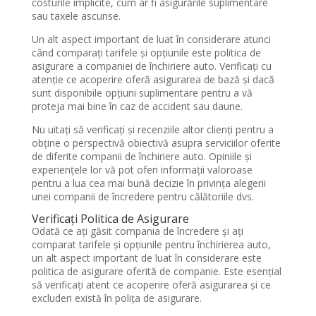
costurile implicite, cum ar fi asigurările suplimentare
sau taxele ascunse.
Un alt aspect important de luat în considerare atunci
când comparați tarifele și opțiunile este politica de
asigurare a companiei de închiriere auto. Verificați cu
atenție ce acoperire oferă asigurarea de bază și dacă
sunt disponibile opțiuni suplimentare pentru a vă
proteja mai bine în caz de accident sau daune.
Nu uitați să verificați și recenziile altor clienți pentru a
obține o perspectivă obiectivă asupra serviciilor oferite
de diferite companii de închiriere auto. Opiniile și
experiențele lor vă pot oferi informații valoroase
pentru a lua cea mai bună decizie în privința alegerii
unei companii de încredere pentru călătoriile dvs.
Verificați Politica de Asigurare
Odată ce ați găsit compania de încredere și ați
comparat tarifele și opțiunile pentru închirierea auto,
un alt aspect important de luat în considerare este
politica de asigurare oferită de companie. Este esențial
să verificați atent ce acoperire oferă asigurarea și ce
excluderi există în polița de asigurare.