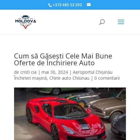
+373 685 53 393
Cum să Găsești Cele Mai Bune
Oferte de Închiriere Auto
de
cristi cia
|
mai 30, 2024
|
Aeroportul Chișinău
Închirieri mașină
,
Chirie auto Chisinau
|
0 comentarii