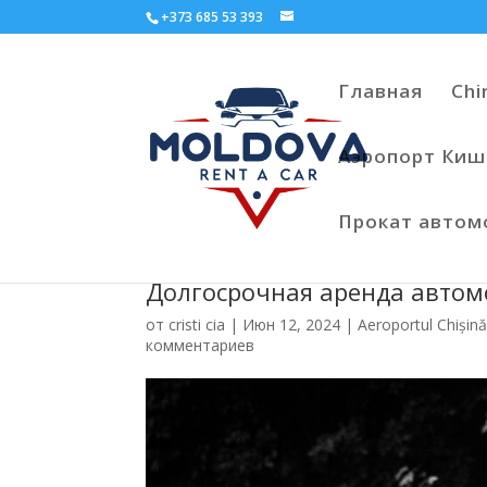
+373 685 53 393
Главная
Chi
Аэропорт Киш
Прокат авто
Долгосрочная аренда автом
от
cristi cia
|
Июн 12, 2024
|
Aeroportul Chișină
комментариев