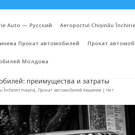
rie Auto — Русский
Aeroportul Chișinău Închiri
инева Прокат автомобилей
Прокат автомо
мобилей Молдова
обилей: преимущества и затраты
u Închirieri mașină
,
Прокат автомобилей Кишинев
|
Нет