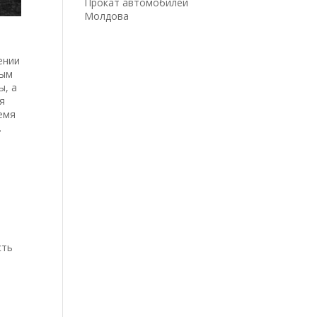
Прокат автомобилей
Молдова
ении
ным
ы, а
я
емя
.
сть