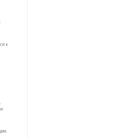
е
ся к
ь
ии
ции.